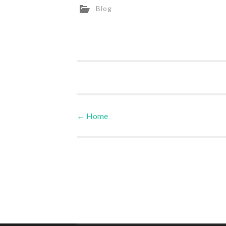
Blog
←
Home
Post navigation