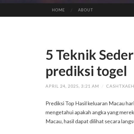
HOME
ABOUT
SKIP TO CONTENT
5 Teknik Sede
prediksi togel
APRIL 24, 2025, 3:21 AM
/
CASHTXAEH
Prediksi Top Hasil keluaran Macau hari
mengetahui apakah angka yang mereka
Macau, hasil dapat dilihat secara langs