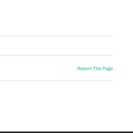
Report This Page